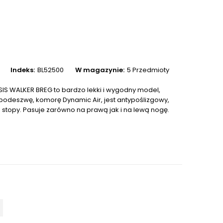
Indeks:
BL52500
W magazynie:
5 Przedmioty
SIS WALKER BREG to bardzo lekki i wygodny model,
podeszwę, komorę Dynamic Air, jest antypoślizgowy,
 stopy. Pasuje zarówno na prawą jak i na lewą nogę.