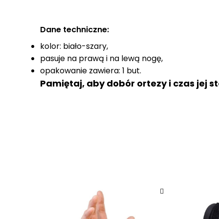
Dane techniczne:
kolor: biało-szary,
pasuje na prawą i na lewą nogę,
opakowanie zawiera: 1 but.
Pamiętaj, aby dobór ortezy i czas je
BL52500
Indeks
5 Przedmioty
W magazynie