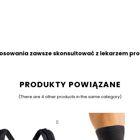
j stosowania zawsze skonsultować z lekarzem pr
Bądź pierwszą osobą, która napisze swoją recenzję!
PRODUKTY POWIĄZANE
(There are 4 other products in the same category)