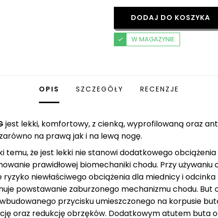
DODAJ DO KOSZYKA
W MAGAZYNIE
OPIS
SZCZEGÓŁY
RECENZJE
G
jest lekki, komfortowy, z cienką, wyprofilowaną oraz 
 zarówno na prawą jak i na lewą nogę.
i temu, że jest lekki nie stanowi dodatkowego obciążenia d
owanie prawidłowej biomechaniki chodu. Przy używaniu 
e ryzyko niewłaściwego obciążenia dla miednicy i odcinka
inuje powstawanie zaburzonego mechanizmu chodu. But 
budowanego przycisku umieszczonego na korpusie buta
zację oraz redukcję obrzęków. Dodatkowym atutem buta 