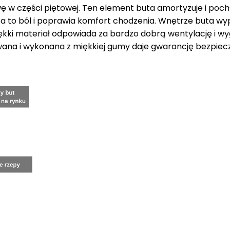
 w części piętowej. Ten element buta amortyzuje i poch
za to ból i poprawia komfort chodzenia. Wnętrze buta w
ękki materiał odpowiada za bardzo dobrą wentylację i w
wana i wykonana z miękkiej gumy daje gwarancję bezpiecz