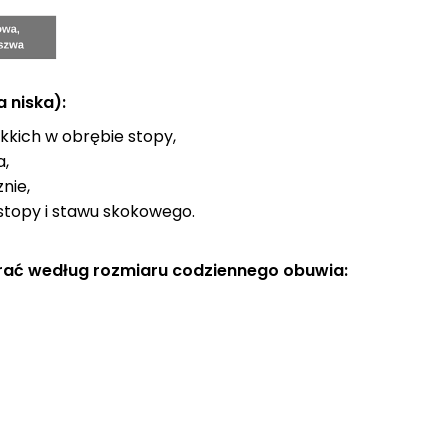
 niska):
kich w obrębie stopy,
a,
nie,
stopy i stawu skokowego.
rać według rozmiaru codziennego obuwia: