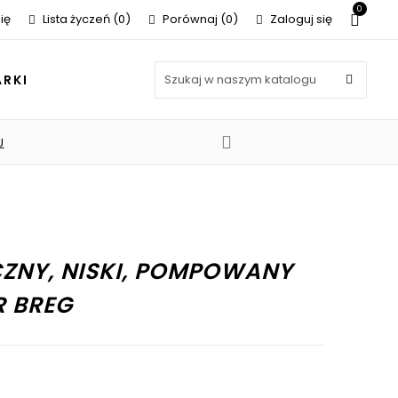
0
ię
Lista życzeń
0
Porównaj
0
Zaloguj się
RKI
J
j
ZNY, NISKI, POMPOWANY
R BREG