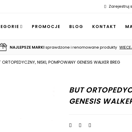
Zarejestruj s
TEGORIE
PROMOCJE
BLOG
KONTAKT
MA
NAJLEPSZE MARKI
PROFESJONALNE DORADZTWO
SZYBKA DOSTAWA 24H
sprawdzone i renomowane produkty
kurier lub paczkomat
przy wyborze produktów
WIĘCEJ
WIECE
więce
T ORTOPEDYCZNY, NISKI, POMPOWANY GENESIS WALKER BREG
BUT ORTOPEDYC
GENESIS WALKE