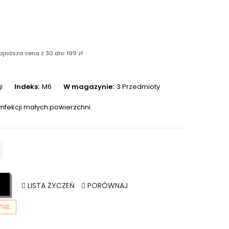
ajniższa cena z 30 dni: 199 zł
i
Indeks:
M6
W magazynie:
3 Przedmioty
ynfekcji małych powierzchni.
LISTA ŻYCZEŃ
PORÓWNAJ
NIE