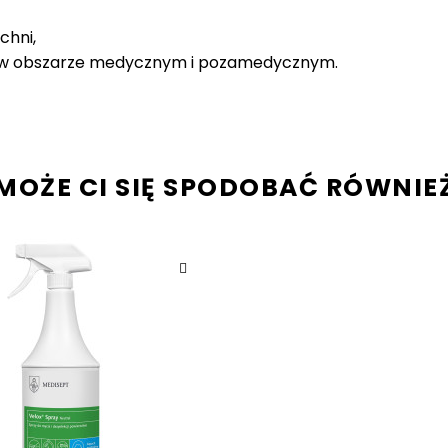
chni,
i w obszarze medycznym i pozamedycznym.
Bądź pierwszą osobą, która napisze swoją recenzję!
MOŻE CI SIĘ SPODOBAĆ RÓWNIE