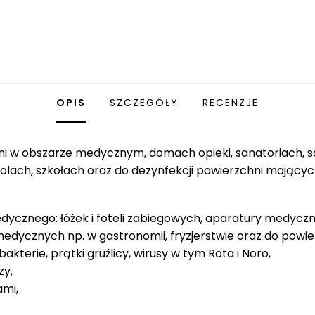
OPIS
SZCZEGÓŁY
RECENZJE
ni w obszarze medycznym, domach opieki, sanatoriach, salo
lach, szkołach oraz do dezynfekcji powierzchni mającyc
ycznego: łóżek i foteli zabiegowych, aparatury medycznej
dycznych np. w gastronomii, fryzjerstwie oraz do powi
bakterie, prątki gruźlicy, wirusy w tym Rota i Noro,
zy,
ami,