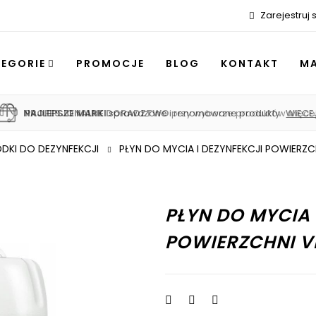
Zarejestruj s
TEGORIE
PROMOCJE
BLOG
KONTAKT
MA
NAJLEPSZE MARKI
PROFESJONALNE DORADZTWO
SZYBKA DOSTAWA 24H
sprawdzone i renomowane produkty
kurier lub paczkomat
przy wyborze produktów
WIĘCEJ
WIECE
więce
DKI DO DEZYNFEKCJI
PŁYN DO MYCIA I DEZYNFEKCJI POWIERZC
PŁYN DO MYCIA 
POWIERZCHNI VE