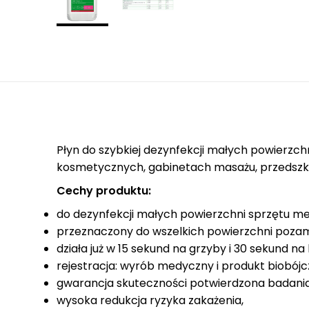
Płyn do szybkiej dezynfekcji małych powierzch
kosmetycznych, gabinetach masażu, przedszko
Cechy produktu:
do dezynfekcji małych powierzchni sprzętu med
przeznaczony do wszelkich powierzchni pozame
działa już w 15 sekund na grzyby i 30 sekund na 
rejestracja: wyrób medyczny i produkt biobójc
gwarancja skuteczności potwierdzona badani
wysoka redukcja ryzyka zakażenia,