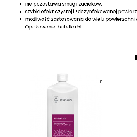
nie pozostawia smug i zacieków,
szybki efekt czystej i zdezynfekowanej powierz
możliwość zastosowania do wielu powierzchn
Opakowanie: butelka 5L
M6
Indeks
3 Przedmioty
W magazynie