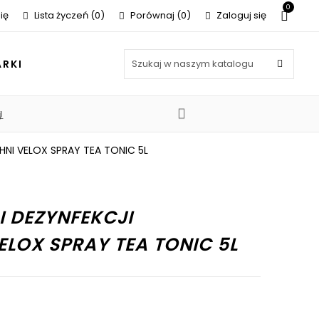
0
ię
Lista życzeń
0
Porównaj
0
Zaloguj się
RKI
J
j
HNI VELOX SPRAY TEA TONIC 5L
I DEZYNFEKCJI
LOX SPRAY TEA TONIC 5L