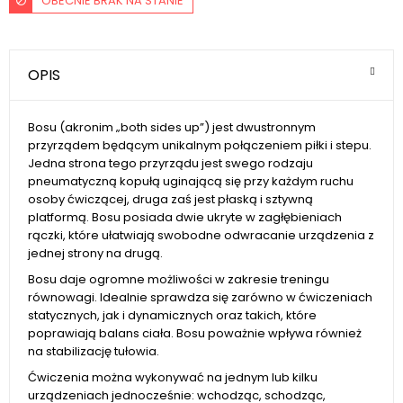
OBECNIE BRAK NA STANIE
OPIS
Bosu (akronim „both sides up”) jest dwustronnym
przyrządem będącym unikalnym połączeniem piłki i stepu.
Jedna strona tego przyrządu jest swego rodzaju
pneumatyczną kopułą uginającą się przy każdym ruchu
osoby ćwiczącej, druga zaś jest płaską i sztywną
platformą. Bosu posiada dwie ukryte w zagłębieniach
rączki, które ułatwiają swobodne odwracanie urządzenia z
jednej strony na drugą.
Bosu daje ogromne możliwości w zakresie treningu
równowagi. Idealnie sprawdza się zarówno w ćwiczeniach
statycznych, jak i dynamicznych oraz takich, które
poprawiają balans ciała. Bosu poważnie wpływa również
na stabilizację tułowia.
Ćwiczenia można wykonywać na jednym lub kilku
urządzeniach jednocześnie: wchodząc, schodząc,